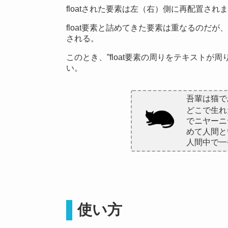
floatされた要素は左（右）側に再配置さ
float要素と詰めてきた要素は重なるのだ
される。
このとき、”float要素の周りをテキストが
い。
吾輩は猫で
どこで生れ
でニヤーニ
めて人間と
人間中で一
使い方