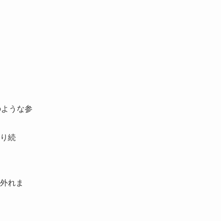
のような参
あり続
ら外れま