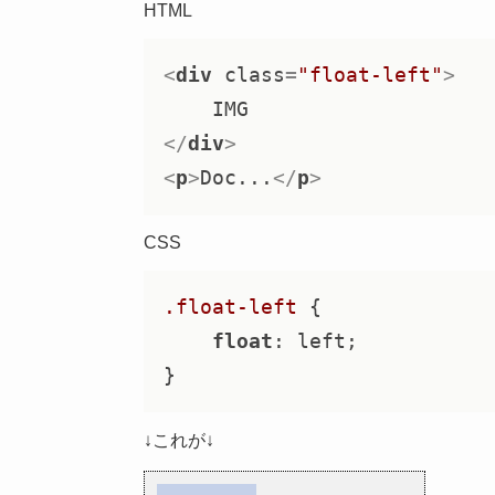
HTML
<
div
class
=
"float-left"
>
</
div
>
<
p
>
Doc...
</
p
>
CSS
.float-left
 {

float
: left;

}
↓これが↓