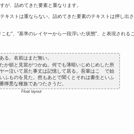
れますが、詰めてきた要素と重なります。
が、テキストは重ならない。詰めてきた要素のテキストは押し出
周りこむ”、”基準のレイヤーから一段浮いた状態”、と表現される
ある。名前はまだ無い。
たか頓と見當がつかぬ。何でも薄暗いじめじめした所
ヤー泣いて居た事丈は記憶して居る。吾輩はこゝで始
いふものを見た。然もあとで聞くとそれは書生といふ
番獰悪な種族であつたさうだ。
Float layout