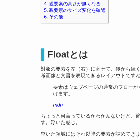
4.
親要素の高さが無くなる
5.
親要素のサイズ変化を確認
6.
その他
Floatとは
対象の要素を左（右）に寄せて、後から続
考画像と文書を表現できるレイアウトです
要素はウェブページの通常のフローから
けます。
mdn
ちょっと何言っているかわかんないけど、簡単
す。浮いた感じ。
空いた領域にはそれ以降の要素が詰めてき