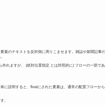
く要素のテキストを反対側に周りこませます。雑誌や新聞記事
ね。
外れますが、 (絶対位置指定 とは対照的に) フローの一部で
に説明すると、floatにされた要素は、通常の配置フローか
ます。