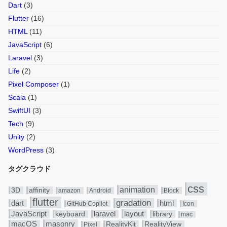
Dart
(3)
Flutter
(16)
HTML
(11)
JavaScript
(6)
Laravel
(3)
Life
(2)
Pixel Composer
(1)
Scala
(1)
SwiftUI
(3)
Tech
(9)
Unity
(2)
WordPress
(3)
タグクラウド
css
animation
3D
affinity
amazon
Android
Block
flutter
gradation
dart
html
GitHub Copilot
Icon
JavaScript
layout
laravel
keyboard
library
mac
masonry
macOS
RealityKit
RealityView
Pixel