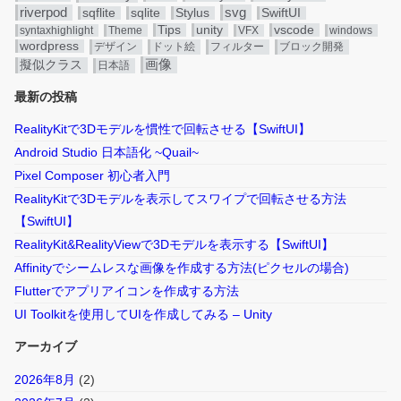
riverpod
svg
sqflite
sqlite
Stylus
SwiftUI
Tips
unity
vscode
syntaxhighlight
Theme
VFX
windows
wordpress
デザイン
ドット絵
フィルター
ブロック開発
画像
擬似クラス
日本語
最新の投稿
RealityKitで3Dモデルを慣性で回転させる【SwiftUI】
Android Studio 日本語化 ~Quail~
Pixel Composer 初心者入門
RealityKitで3Dモデルを表示してスワイプで回転させる方法
【SwiftUI】
RealityKit&RealityViewで3Dモデルを表示する【SwiftUI】
Affinityでシームレスな画像を作成する方法(ピクセルの場合)
Flutterでアプリアイコンを作成する方法
UI Toolkitを使用してUIを作成してみる – Unity
アーカイブ
2026年8月
(2)