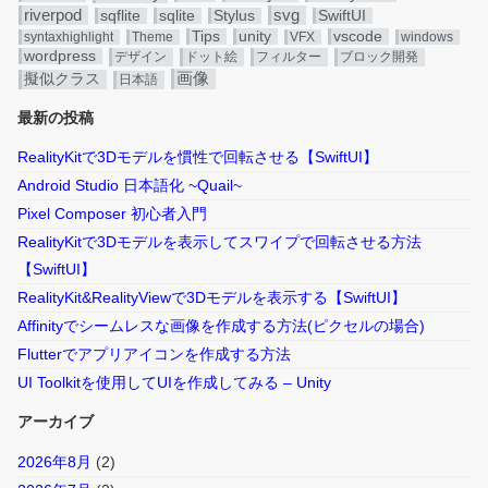
riverpod
svg
sqflite
sqlite
Stylus
SwiftUI
Tips
unity
vscode
syntaxhighlight
Theme
VFX
windows
wordpress
デザイン
ドット絵
フィルター
ブロック開発
画像
擬似クラス
日本語
最新の投稿
RealityKitで3Dモデルを慣性で回転させる【SwiftUI】
Android Studio 日本語化 ~Quail~
Pixel Composer 初心者入門
RealityKitで3Dモデルを表示してスワイプで回転させる方法
【SwiftUI】
RealityKit&RealityViewで3Dモデルを表示する【SwiftUI】
Affinityでシームレスな画像を作成する方法(ピクセルの場合)
Flutterでアプリアイコンを作成する方法
UI Toolkitを使用してUIを作成してみる – Unity
アーカイブ
2026年8月
(2)