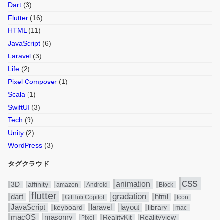
Dart
(3)
Flutter
(16)
HTML
(11)
JavaScript
(6)
Laravel
(3)
Life
(2)
Pixel Composer
(1)
Scala
(1)
SwiftUI
(3)
Tech
(9)
Unity
(2)
WordPress
(3)
タグクラウド
css
animation
3D
affinity
amazon
Android
Block
flutter
gradation
dart
html
GitHub Copilot
Icon
JavaScript
layout
laravel
keyboard
library
mac
masonry
macOS
RealityKit
RealityView
Pixel