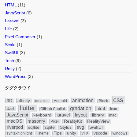
HTML
(11)
JavaScript
(6)
Laravel
(3)
Life
(2)
Pixel Composer
(1)
Scala
(1)
SwiftUI
(3)
Tech
(9)
Unity
(2)
WordPress
(3)
タグクラウド
css
animation
3D
affinity
amazon
Android
Block
flutter
gradation
dart
html
GitHub Copilot
Icon
JavaScript
layout
laravel
keyboard
library
mac
masonry
macOS
RealityKit
RealityView
Pixel
riverpod
svg
sqflite
sqlite
Stylus
SwiftUI
Tips
unity
vscode
syntaxhighlight
Theme
VFX
windows