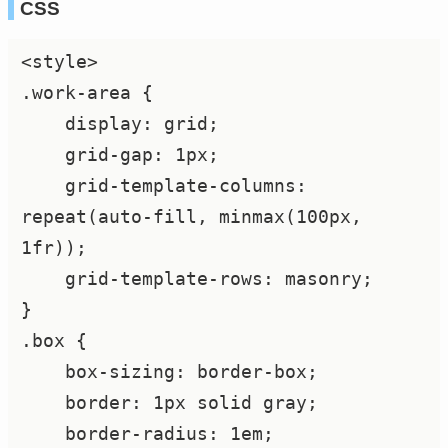
CSS
<style>

.work-area {

    display: grid;

    grid-gap: 1px;

    grid-template-columns: 
repeat(auto-fill, minmax(100px, 
1fr));

    grid-template-rows: masonry;

}

.box {

    box-sizing: border-box;

    border: 1px solid gray;

    border-radius: 1em;
