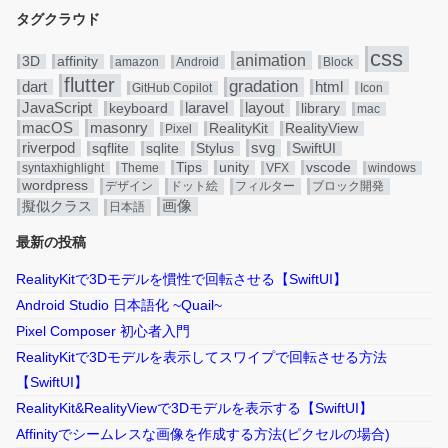
タグクラウド
css
animation
3D
affinity
amazon
Android
Block
flutter
gradation
dart
html
GitHub Copilot
Icon
JavaScript
layout
laravel
keyboard
library
mac
masonry
macOS
RealityKit
RealityView
Pixel
riverpod
svg
sqflite
sqlite
Stylus
SwiftUI
Tips
unity
vscode
syntaxhighlight
Theme
VFX
windows
wordpress
デザイン
ドット絵
フィルター
ブロック開発
画像
擬似クラス
日本語
最新の投稿
RealityKitで3Dモデルを慣性で回転させる【SwiftUI】
Android Studio 日本語化 ~Quail~
Pixel Composer 初心者入門
RealityKitで3Dモデルを表示してスワイプで回転させる方法
【SwiftUI】
RealityKit&RealityViewで3Dモデルを表示する【SwiftUI】
Affinityでシームレスな画像を作成する方法(ピクセルの場合)