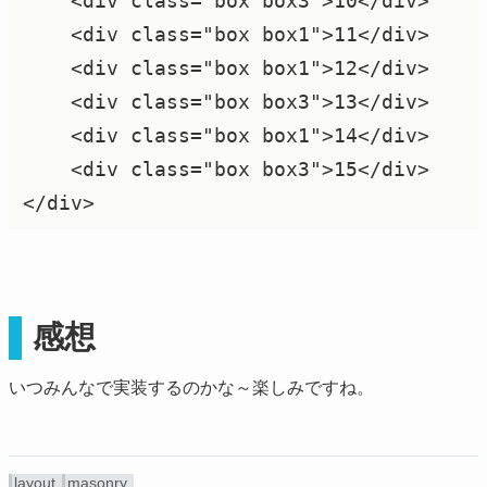
    <div class="box box3">10</div>

    <div class="box box1">11</div>

    <div class="box box1">12</div>

    <div class="box box3">13</div>

    <div class="box box1">14</div>

    <div class="box box3">15</div>

</div>
感想
いつみんなで実装するのかな～楽しみですね。
layout
masonry