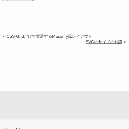
<
CSS-Gridだけで実装するMasonry風レイアウト
SVGのサイズの知識
>