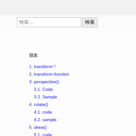
検
索:
目次
1.
transform-*
2.
transform-function
3.
perspective()
3.1.
Code.
3.2.
Sample
4.
rotate()
4.1.
code.
4.2.
sample.
5.
skew()
5.1.
code.