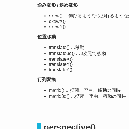
歪み変形 / 斜め変形
skew() …伸びるようなつぶれるよう
skewX()
skewY()
位置移動
translate() …移動
translate3d() …3次元で移動
translateX()
translateY()
translateZ()
行列変換
matrix() …拡縮、歪曲、移動の同時
matrix3d() …拡縮、歪曲、移動の同時
perspective()