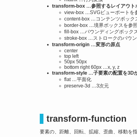
transform-box …参照するレイア
view-box …SVGビューポー
content-box …コンテンツボ
border-box …境界ボックスを
fill-box …バウンディングボ
stroke-box …ストローク
transform-origin …変形の原点
center
top left
50px 50px
bottom right 60px …x, y, z
transform-style …子要素の配置を
flat …平面化
preserve-3d …3次元
transform-function
要素の、距離、回転、拡縮、歪曲、移動を