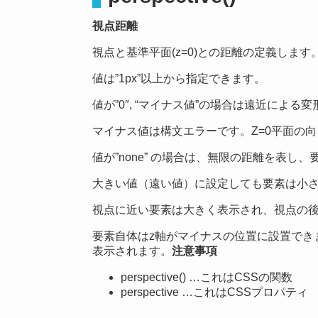
視点距離
視点と基準平面(z=0)との距離の定義します
値は”1px”以上から指定できます。
値が”0″, “マイナス値”の場合は遠近による
マイナス値は構文エラーです。Z=0平面の
値が”none” の場合は、無限の距離を表し
大きい値（遠い値）に設定しても要素は小
視点に近い要素は大きく表示され、視点の
要素自体はz軸がマイナスの位置に設置できます
表示されます。
注意事項
perspective() …これはCSSの関数
perspective …これはCSSプロパティ