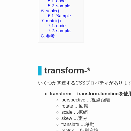
5.1.
code.
5.2.
sample
6.
scale()
6.1.
Sample
7.
matrix()
7.1.
code.
7.2.
sample.
8.
参考
transform-*
いくつか関連するCSSプロパティがありま
transform …transform-fun
perspective …視点距離
rotate …回転
scale …拡縮
skew …歪み
translate …移動
matrix …行列変換