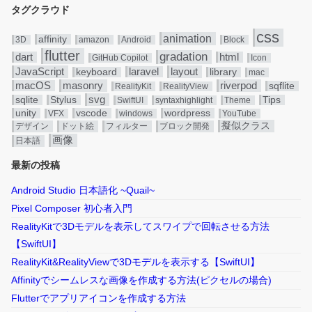
タグクラウド
css
animation
affinity
3D
amazon
Android
Block
flutter
gradation
dart
html
GitHub Copilot
Icon
JavaScript
layout
laravel
keyboard
library
mac
masonry
riverpod
macOS
sqflite
RealityKit
RealityView
svg
sqlite
Stylus
Tips
SwiftUI
syntaxhighlight
Theme
unity
vscode
wordpress
VFX
windows
YouTube
擬似クラス
デザイン
ドット絵
フィルター
ブロック開発
画像
日本語
最新の投稿
Android Studio 日本語化 ~Quail~
Pixel Composer 初心者入門
RealityKitで3Dモデルを表示してスワイプで回転させる方法
【SwiftUI】
RealityKit&RealityViewで3Dモデルを表示する【SwiftUI】
Affinityでシームレスな画像を作成する方法(ピクセルの場合)
Flutterでアプリアイコンを作成する方法