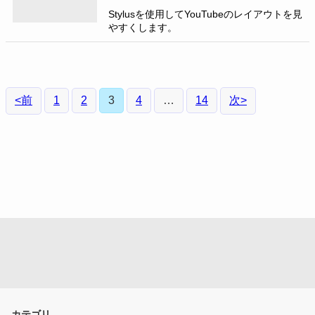
Stylusを使用してYouTubeのレイアウトを見
やすくします。
投
<
前
1
2
3
4
…
14
次
>
稿
の
ペ
ー
ジ
送
り
カテゴリ