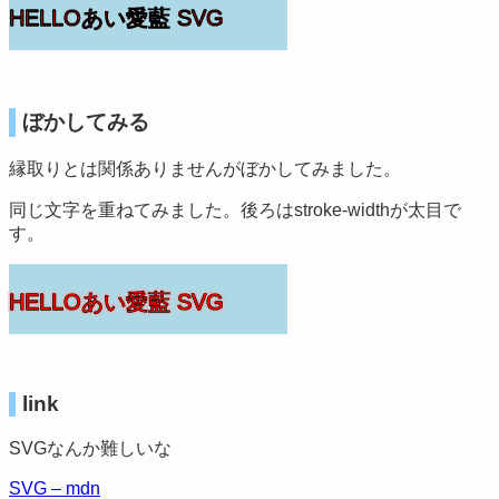
HELLOあい愛藍 SVG
ぼかしてみる
縁取りとは関係ありませんがぼかしてみました。
同じ文字を重ねてみました。後ろはstroke-widthが太目で
す。
HELLOあい愛藍 SVG
HELLOあい愛藍 SVG
link
SVGなんか難しいな
SVG – mdn