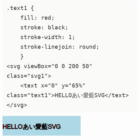
.text1 {

    fill: red;

    stroke: black;

    stroke-width: 1;

    stroke-linejoin: round;

    }

<svg viewBox="0 0 200 50" 
class="svg1">

    <text x="0" y="65%" 
class="text1">HELLOあい愛藍SVG</text>

</svg>
HELLOあい愛藍SVG