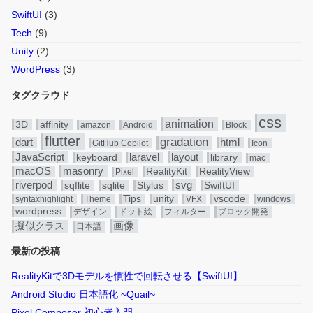
SwiftUI
(3)
Tech
(9)
Unity
(2)
WordPress
(3)
タグクラウド
css
animation
3D
affinity
amazon
Android
Block
flutter
gradation
dart
html
GitHub Copilot
Icon
JavaScript
layout
laravel
keyboard
library
mac
masonry
macOS
RealityKit
RealityView
Pixel
riverpod
svg
sqflite
sqlite
Stylus
SwiftUI
Tips
unity
vscode
syntaxhighlight
Theme
VFX
windows
wordpress
デザイン
ドット絵
フィルター
ブロック開発
画像
擬似クラス
日本語
最新の投稿
RealityKitで3Dモデルを慣性で回転させる【SwiftUI】
Android Studio 日本語化 ~Quail~
Pixel Composer 初心者入門